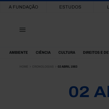
Main navigation
A FUNDAÇÃO
ESTUDOS
Themes Menu
AMBIENTE
CIÊNCIA
CULTURA
DIREITOS E D
HOME
CRONOLOGIAS
02 ABRIL 1983
02 A