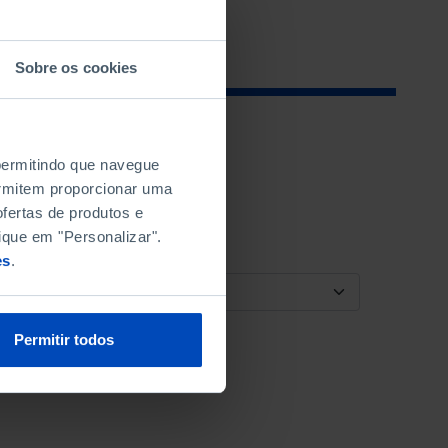
Sobre os cookies
 permitindo que navegue
permitem proporcionar uma
fertas de produtos e
ique em "Personalizar".
es
.
ORDENAR POR
Permitir todos