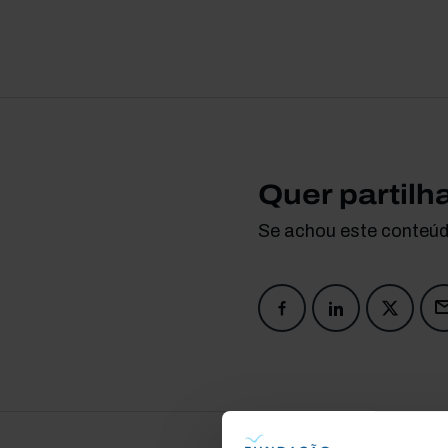
Quer partilh
Se achou este conteúdo