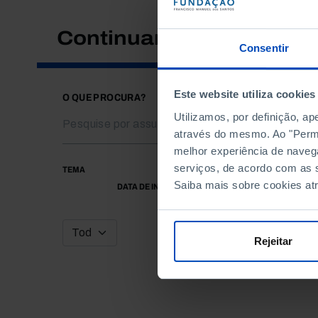
Continuar a pesquisar
Consentir
Este website utiliza cookies
O QUE PROCURA?
Utilizamos, por definição, a
através do mesmo. Ao "Permit
melhor experiência de naveg
serviços, de acordo com as s
TEMA
Saiba mais sobre cookies at
DATA DE INÍCIO
Rejeitar