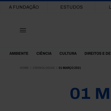
Main navigation
A FUNDAÇÃO
ESTUDOS
Themes Menu
AMBIENTE
CIÊNCIA
CULTURA
DIREITOS E D
HOME
CRONOLOGIAS
01 MARÇO 2021
01 M