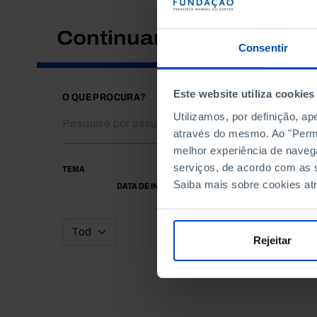
Continuar a pesquisar
Consentir
Este website utiliza cookies
O QUE PROCURA?
Utilizamos, por definição, a
através do mesmo. Ao "Permit
melhor experiência de naveg
serviços, de acordo com as s
TEMA
Saiba mais sobre cookies at
DATA DE INÍCIO
Rejeitar