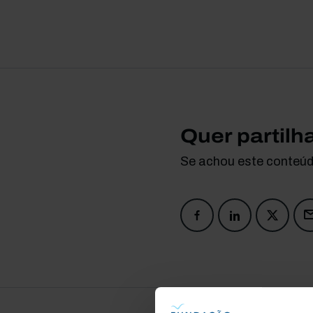
Quer partilh
Se achou este conteúdo