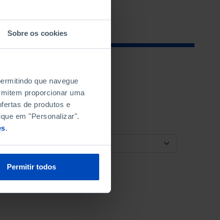
Sobre os cookies
 permitindo que navegue
permitem proporcionar uma
fertas de produtos e
ique em "Personalizar".
es
.
ORDENAR POR
Permitir todos