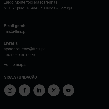
Largo Monterroio Mascarenhas,
nº 1, 7º piso, 1099-081 Lisboa - Portugal
Email geral:
ffms@ffms.pt
Livraria:
apoioaocliente@ffms.pt
+351
219 381 223
Ver no mapa
SIGA A FUNDAÇÃO