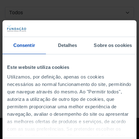
DATA DE INÍCIO
DATA DE FIM
Consentir
Detalhes
Sobre os cookies
ORDENAR POR
Este website utiliza cookies
Utilizamos, por definição, apenas os cookies
necessários ao normal funcionamento do site, permitindo
que navegue através do mesmo. Ao "Permitir todos",
autoriza a utilização de outro tipo de cookies, que
permitem proporcionar uma melhor experiência de
navegação, avaliar o desempenho do site ou apresentar
as melhores ofertas de produtos e serviços, de acordo
com as suas preferências. Se pretender escolher os
tipos de cookies, clique em "Personalizar". Saiba mais