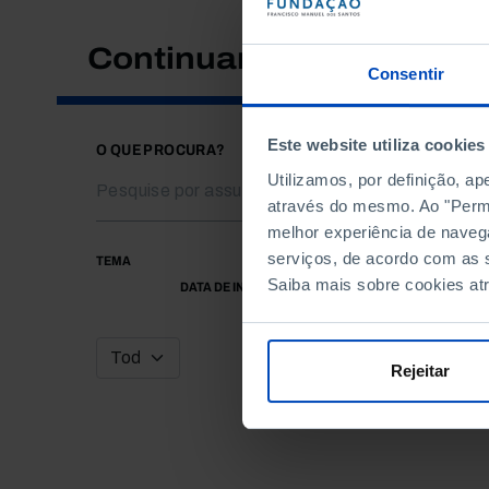
Continuar a pesquisar
Consentir
Este website utiliza cookies
O QUE PROCURA?
Utilizamos, por definição, a
através do mesmo. Ao "Permit
melhor experiência de naveg
serviços, de acordo com as s
TEMA
Saiba mais sobre cookies at
DATA DE INÍCIO
Rejeitar