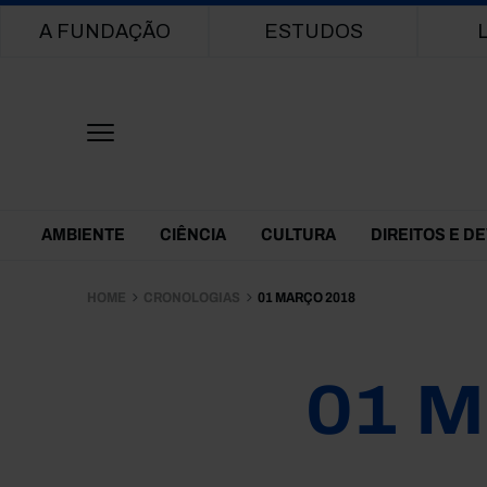
Main navigation
A FUNDAÇÃO
ESTUDOS
Themes Menu
AMBIENTE
CIÊNCIA
CULTURA
DIREITOS E D
HOME
CRONOLOGIAS
01 MARÇO 2018
01 M