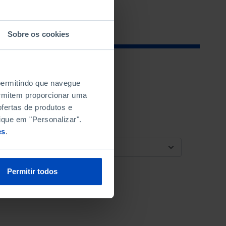
Sobre os cookies
 permitindo que navegue
permitem proporcionar uma
fertas de produtos e
ique em "Personalizar".
es
.
ORDENAR POR
Permitir todos