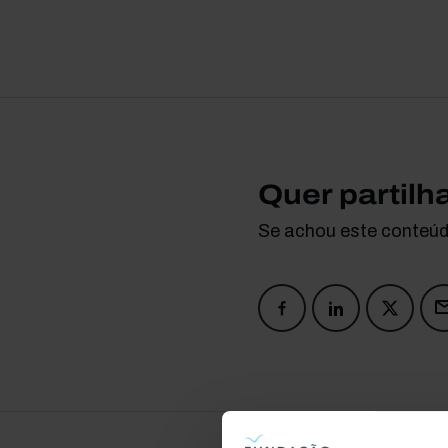
Quer partilh
Se achou este conteúdo