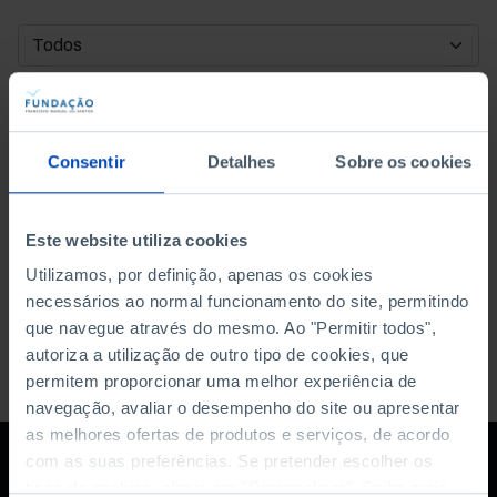
DATA DE INÍCIO
DATA DE FIM
Consentir
Detalhes
Sobre os cookies
ORDENAR POR
Este website utiliza cookies
Utilizamos, por definição, apenas os cookies
necessários ao normal funcionamento do site, permitindo
que navegue através do mesmo. Ao "Permitir todos",
autoriza a utilização de outro tipo de cookies, que
permitem proporcionar uma melhor experiência de
navegação, avaliar o desempenho do site ou apresentar
as melhores ofertas de produtos e serviços, de acordo
com as suas preferências. Se pretender escolher os
tipos de cookies, clique em "Personalizar". Saiba mais