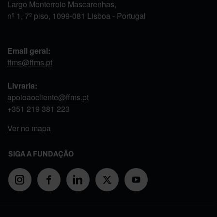
Largo Monterroio Mascarenhas,
nº 1, 7º piso, 1099-081 Lisboa - Portugal
Email geral:
ffms@ffms.pt
Livraria:
apoioaocliente@ffms.pt
+351
219 381 223
Ver no mapa
SIGA A FUNDAÇÃO