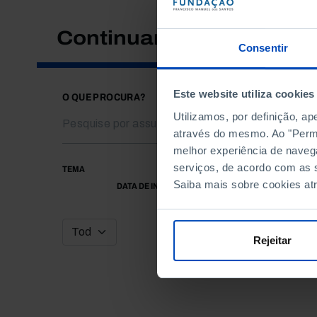
Continuar a pesquisar
Consentir
Este website utiliza cookies
O QUE PROCURA?
Utilizamos, por definição, a
através do mesmo. Ao "Permit
melhor experiência de naveg
serviços, de acordo com as s
TEMA
Saiba mais sobre cookies at
DATA DE INÍCIO
Rejeitar