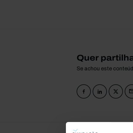
Quer partilh
Se achou este conteúdo