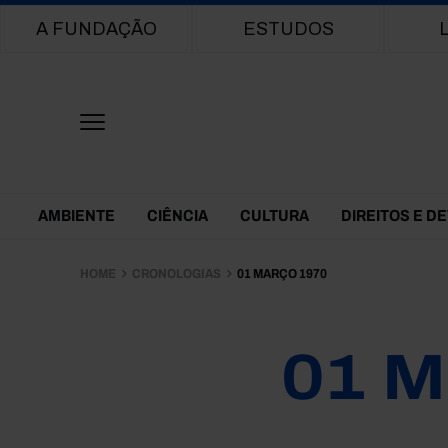
Main navigation
A FUNDAÇÃO
ESTUDOS
Themes Menu
AMBIENTE
CIÊNCIA
CULTURA
DIREITOS E D
HOME
CRONOLOGIAS
01 MARÇO 1970
01 M