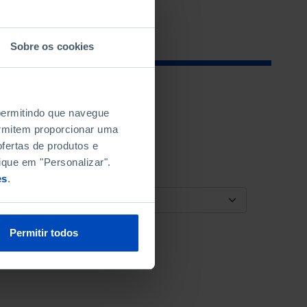
Sobre os cookies
 permitindo que navegue
permitem proporcionar uma
fertas de produtos e
ique em "Personalizar".
es
.
ORDENAR POR
Permitir todos