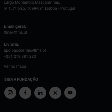
Largo Monterroio Mascarenhas,
nº 1, 7º piso, 1099-081 Lisboa - Portugal
Email geral:
ffms@ffms.pt
Livraria:
apoioaocliente@ffms.pt
+351
219 381 223
Ver no mapa
SIGA A FUNDAÇÃO