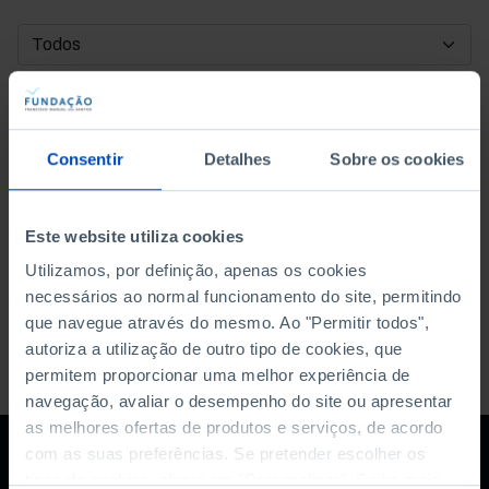
DATA DE INÍCIO
DATA DE FIM
Consentir
Detalhes
Sobre os cookies
ORDENAR POR
Este website utiliza cookies
Utilizamos, por definição, apenas os cookies
necessários ao normal funcionamento do site, permitindo
que navegue através do mesmo. Ao "Permitir todos",
autoriza a utilização de outro tipo de cookies, que
permitem proporcionar uma melhor experiência de
navegação, avaliar o desempenho do site ou apresentar
as melhores ofertas de produtos e serviços, de acordo
com as suas preferências. Se pretender escolher os
tipos de cookies, clique em "Personalizar". Saiba mais