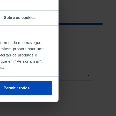
Sobre os cookies
 permitindo que navegue
permitem proporcionar uma
fertas de produtos e
ique em "Personalizar".
es
.
ORDENAR POR
Permitir todos