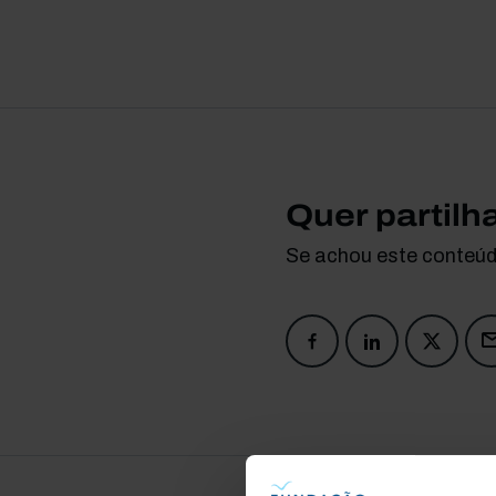
Quer partilh
Se achou este conteúdo