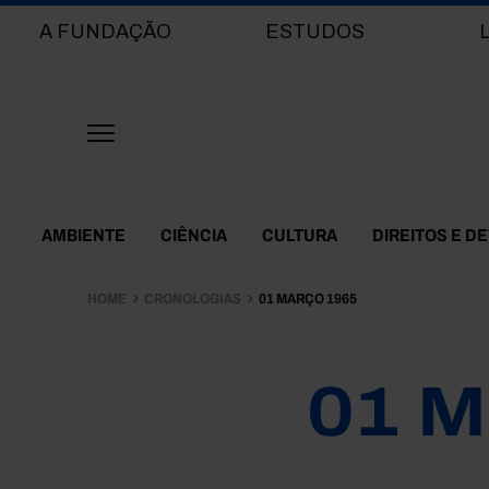
Main navigation
A FUNDAÇÃO
ESTUDOS
Themes Menu
AMBIENTE
CIÊNCIA
CULTURA
DIREITOS E D
HOME
CRONOLOGIAS
01 MARÇO 1965
01 M