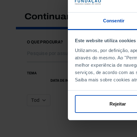
Continuar a pesquisar
Consentir
Este website utiliza cookies
O QUE PROCURA?
Utilizamos, por definição, a
através do mesmo. Ao "Permit
melhor experiência de naveg
serviços, de acordo com as s
TEMA
Saiba mais sobre cookies at
DATA DE INÍCIO
Rejeitar