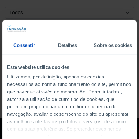
DATA DE INÍCIO
DATA DE FIM
Consentir
Detalhes
Sobre os cookies
ORDENAR POR
Este website utiliza cookies
Utilizamos, por definição, apenas os cookies
necessários ao normal funcionamento do site, permitindo
que navegue através do mesmo. Ao "Permitir todos",
autoriza a utilização de outro tipo de cookies, que
permitem proporcionar uma melhor experiência de
navegação, avaliar o desempenho do site ou apresentar
as melhores ofertas de produtos e serviços, de acordo
com as suas preferências. Se pretender escolher os
tipos de cookies, clique em "Personalizar". Saiba mais