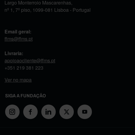
Largo Monterroio Mascarenhas,
nº 1, 7º piso, 1099-081 Lisboa - Portugal
Email geral:
ffms@ffms.pt
Livraria:
apoioaocliente@ffms.pt
+351
219 381 223
Ver no mapa
SIGA A FUNDAÇÃO