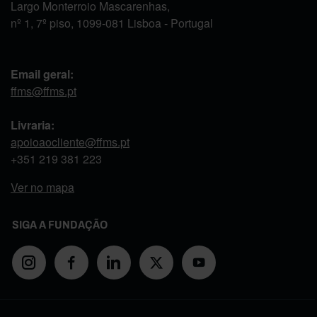
Largo Monterroio Mascarenhas,
nº 1, 7º piso, 1099-081 Lisboa - Portugal
Email geral:
ffms@ffms.pt
Livraria:
apoioaocliente@ffms.pt
+351
219 381 223
Ver no mapa
SIGA A FUNDAÇÃO