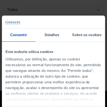
DATA DE INÍCIO
DATA DE FIM
Consentir
Detalhes
Sobre os cookies
ORDENAR POR
Este website utiliza cookies
Utilizamos, por definição, apenas os cookies
necessários ao normal funcionamento do site, permitindo
que navegue através do mesmo. Ao "Permitir todos",
autoriza a utilização de outro tipo de cookies, que
permitem proporcionar uma melhor experiência de
navegação, avaliar o desempenho do site ou apresentar
as melhores ofertas de produtos e serviços, de acordo
com as suas preferências. Se pretender escolher os
tipos de cookies, clique em "Personalizar". Saiba mais