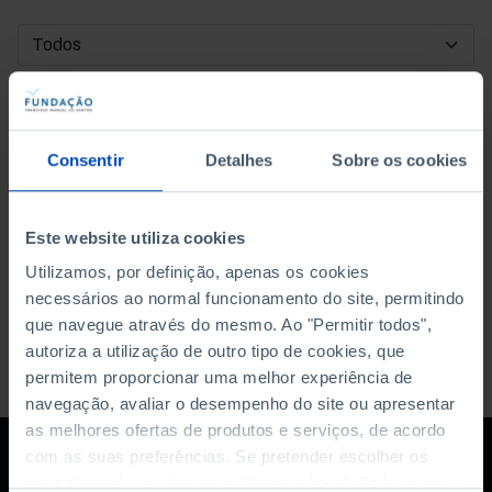
DATA DE INÍCIO
DATA DE FIM
Consentir
Detalhes
Sobre os cookies
ORDENAR POR
Este website utiliza cookies
Utilizamos, por definição, apenas os cookies
necessários ao normal funcionamento do site, permitindo
que navegue através do mesmo. Ao "Permitir todos",
autoriza a utilização de outro tipo de cookies, que
permitem proporcionar uma melhor experiência de
navegação, avaliar o desempenho do site ou apresentar
as melhores ofertas de produtos e serviços, de acordo
com as suas preferências. Se pretender escolher os
tipos de cookies, clique em "Personalizar". Saiba mais