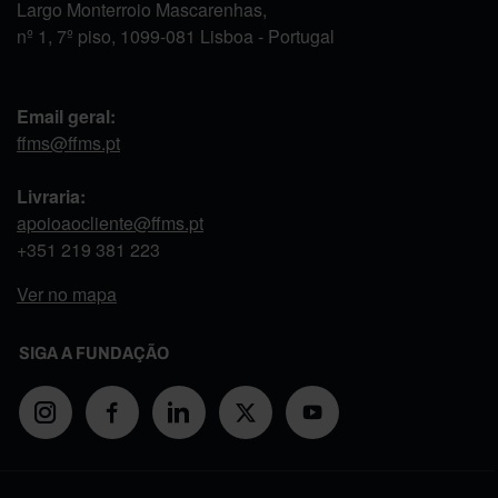
Largo Monterroio Mascarenhas,
nº 1, 7º piso, 1099-081 Lisboa - Portugal
Email geral:
ffms@ffms.pt
Livraria:
apoioaocliente@ffms.pt
+351
219 381 223
Ver no mapa
SIGA A FUNDAÇÃO