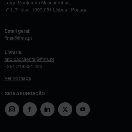
Largo Monterroio Mascarenhas,
nº 1, 7º piso, 1099-081 Lisboa - Portugal
Email geral:
ffms@ffms.pt
Livraria:
apoioaocliente@ffms.pt
+351
219 381 223
Ver no mapa
SIGA A FUNDAÇÃO