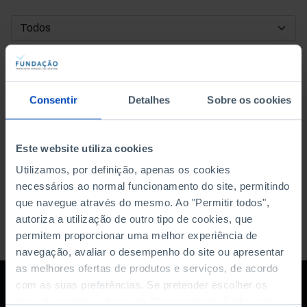
DATA DE INÍCIO
DATA DE FIM
Consentir
Detalhes
Sobre os cookies
ORDENAR POR
Este website utiliza cookies
Utilizamos, por definição, apenas os cookies
necessários ao normal funcionamento do site, permitindo
que navegue através do mesmo. Ao "Permitir todos",
autoriza a utilização de outro tipo de cookies, que
permitem proporcionar uma melhor experiência de
navegação, avaliar o desempenho do site ou apresentar
as melhores ofertas de produtos e serviços, de acordo
com as suas preferências. Se pretender escolher os
tipos de cookies, clique em "Personalizar". Saiba mais