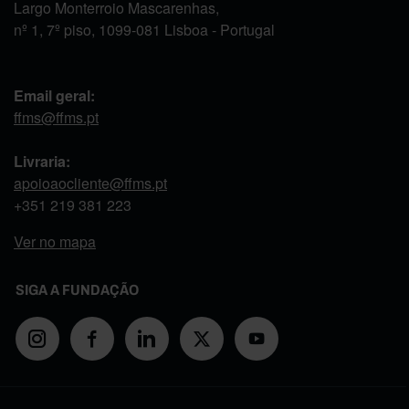
Largo Monterroio Mascarenhas,
nº 1, 7º piso, 1099-081 Lisboa - Portugal
Email geral:
ffms@ffms.pt
Livraria:
apoioaocliente@ffms.pt
+351
219 381 223
Ver no mapa
SIGA A FUNDAÇÃO