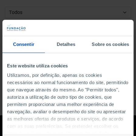
DATA DE INÍCIO
DATA DE FIM
Consentir
Detalhes
Sobre os cookies
ORDENAR POR
Este website utiliza cookies
Utilizamos, por definição, apenas os cookies
necessários ao normal funcionamento do site, permitindo
que navegue através do mesmo. Ao "Permitir todos",
autoriza a utilização de outro tipo de cookies, que
permitem proporcionar uma melhor experiência de
navegação, avaliar o desempenho do site ou apresentar
as melhores ofertas de produtos e serviços, de acordo
com as suas preferências. Se pretender escolher os
tipos de cookies, clique em "Personalizar". Saiba mais