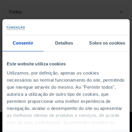
DATA DE INÍCIO
DATA DE FIM
Consentir
Detalhes
Sobre os cookies
ORDENAR POR
Este website utiliza cookies
Utilizamos, por definição, apenas os cookies
necessários ao normal funcionamento do site, permitindo
que navegue através do mesmo. Ao "Permitir todos",
autoriza a utilização de outro tipo de cookies, que
permitem proporcionar uma melhor experiência de
navegação, avaliar o desempenho do site ou apresentar
as melhores ofertas de produtos e serviços, de acordo
com as suas preferências. Se pretender escolher os
tipos de cookies, clique em "Personalizar". Saiba mais