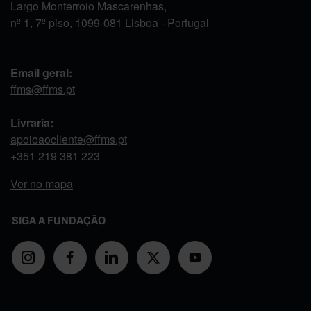
Largo Monterroio Mascarenhas,
nº 1, 7º piso, 1099-081 Lisboa - Portugal
Email geral:
ffms@ffms.pt
Livraria:
apoioaocliente@ffms.pt
+351
219 381 223
Ver no mapa
SIGA A FUNDAÇÃO