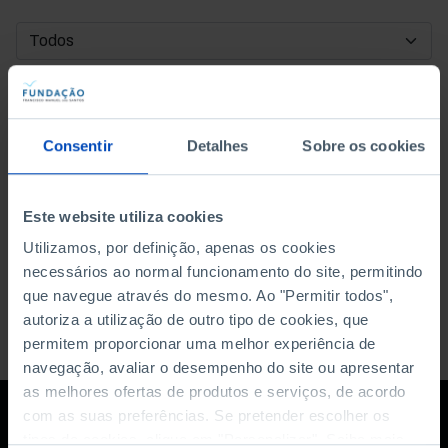
DATA DE INÍCIO
DATA DE FIM
Consentir
Detalhes
Sobre os cookies
ORDENAR POR
Este website utiliza cookies
Utilizamos, por definição, apenas os cookies
necessários ao normal funcionamento do site, permitindo
que navegue através do mesmo. Ao "Permitir todos",
autoriza a utilização de outro tipo de cookies, que
permitem proporcionar uma melhor experiência de
navegação, avaliar o desempenho do site ou apresentar
as melhores ofertas de produtos e serviços, de acordo
com as suas preferências. Se pretender escolher os
tipos de cookies, clique em "Personalizar". Saiba mais