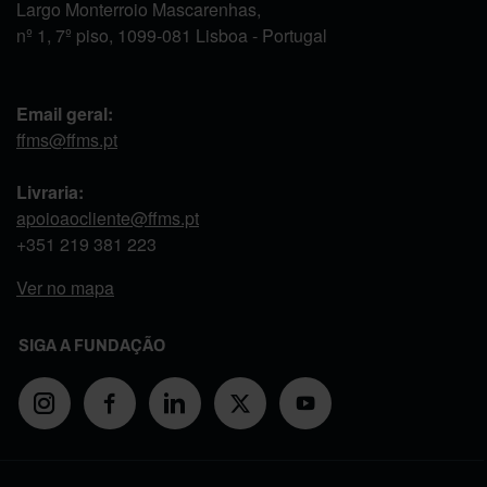
Largo Monterroio Mascarenhas,
nº 1, 7º piso, 1099-081 Lisboa - Portugal
Email geral:
ffms@ffms.pt
Livraria:
apoioaocliente@ffms.pt
+351
219 381 223
Ver no mapa
SIGA A FUNDAÇÃO