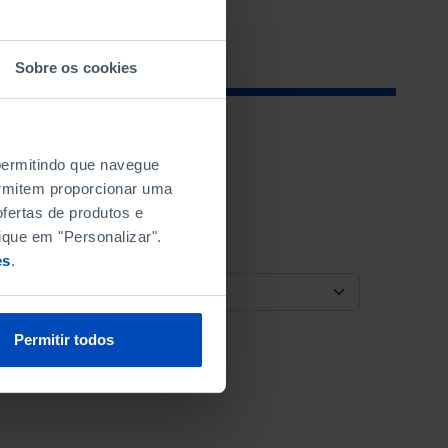
Sobre os cookies
 permitindo que navegue
permitem proporcionar uma
fertas de produtos e
ique em "Personalizar".
es
.
ORDENAR POR
Permitir todos