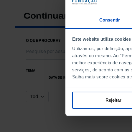
Continuar a pesquisar
Consentir
Este website utiliza cookies
O QUE PROCURA?
Utilizamos, por definição, a
através do mesmo. Ao "Permit
melhor experiência de naveg
serviços, de acordo com as s
TEMA
Saiba mais sobre cookies at
DATA DE INÍCIO
Rejeitar