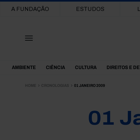
Main navigation
A FUNDAÇÃO
ESTUDOS
Themes Menu
AMBIENTE
CIÊNCIA
CULTURA
DIREITOS E D
HOME
CRONOLOGIAS
01 JANEIRO 2009
01 J