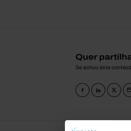
Quer partilh
Se achou este conteúdo