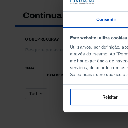
Continuar a pesquisar
Consentir
Este website utiliza cookies
O QUE PROCURA?
Utilizamos, por definição, a
através do mesmo. Ao "Permit
melhor experiência de naveg
serviços, de acordo com as s
TEMA
Saiba mais sobre cookies at
DATA DE INÍCIO
Rejeitar