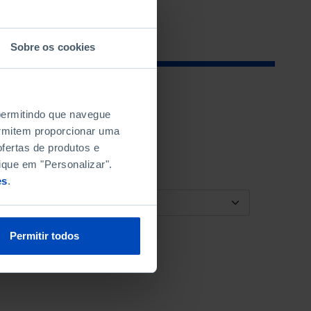
Sobre os cookies
 permitindo que navegue
permitem proporcionar uma
fertas de produtos e
ique em "Personalizar".
es
.
ORDENAR POR
Permitir todos