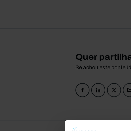
Quer partilh
Se achou este conteúdo