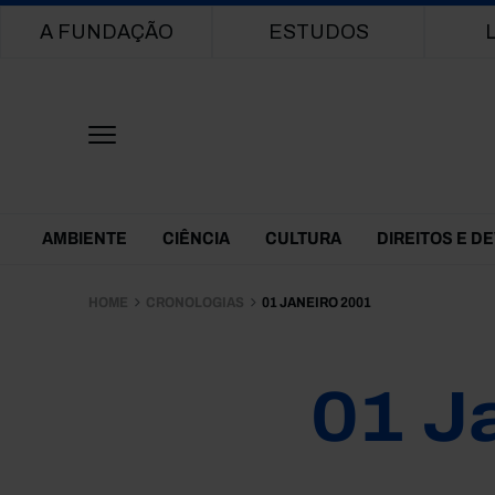
Main navigation
A FUNDAÇÃO
ESTUDOS
Themes Menu
AMBIENTE
CIÊNCIA
CULTURA
DIREITOS E D
HOME
CRONOLOGIAS
01 JANEIRO 2001
01 J