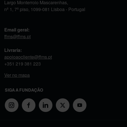
Largo Monterroio Mascarenhas,
nº 1, 7º piso, 1099-081 Lisboa - Portugal
Email geral:
ffms@ffms.pt
Livraria:
apoioaocliente@ffms.pt
+351
219 381 223
Ver no mapa
SIGA A FUNDAÇÃO