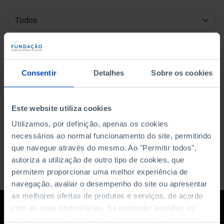
DATA DE INÍCIO
DATA DE FIM
Consentir
Detalhes
Sobre os cookies
ORDENAR POR
Este website utiliza cookies
Utilizamos, por definição, apenas os cookies
necessários ao normal funcionamento do site, permitindo
que navegue através do mesmo. Ao "Permitir todos",
autoriza a utilização de outro tipo de cookies, que
permitem proporcionar uma melhor experiência de
navegação, avaliar o desempenho do site ou apresentar
as melhores ofertas de produtos e serviços, de acordo
com as suas preferências. Se pretender escolher os
tipos de cookies, clique em "Personalizar". Saiba mais