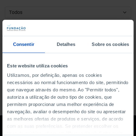
DATA DE INÍCIO
DATA DE FIM
Consentir
Detalhes
Sobre os cookies
ORDENAR POR
Este website utiliza cookies
Utilizamos, por definição, apenas os cookies
necessários ao normal funcionamento do site, permitindo
que navegue através do mesmo. Ao "Permitir todos",
autoriza a utilização de outro tipo de cookies, que
permitem proporcionar uma melhor experiência de
navegação, avaliar o desempenho do site ou apresentar
as melhores ofertas de produtos e serviços, de acordo
com as suas preferências. Se pretender escolher os
tipos de cookies, clique em "Personalizar". Saiba mais