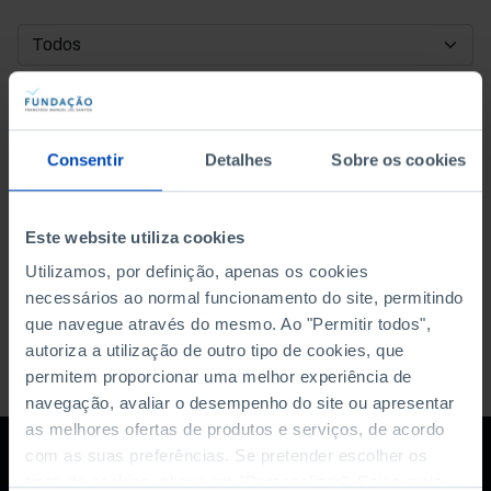
DATA DE INÍCIO
DATA DE FIM
Consentir
Detalhes
Sobre os cookies
ORDENAR POR
Este website utiliza cookies
Utilizamos, por definição, apenas os cookies
necessários ao normal funcionamento do site, permitindo
que navegue através do mesmo. Ao "Permitir todos",
autoriza a utilização de outro tipo de cookies, que
permitem proporcionar uma melhor experiência de
navegação, avaliar o desempenho do site ou apresentar
as melhores ofertas de produtos e serviços, de acordo
com as suas preferências. Se pretender escolher os
tipos de cookies, clique em "Personalizar". Saiba mais