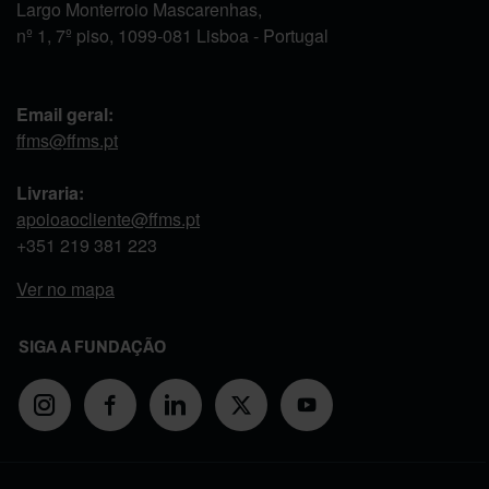
Largo Monterroio Mascarenhas,
nº 1, 7º piso, 1099-081 Lisboa - Portugal
Email geral:
ffms@ffms.pt
Livraria:
apoioaocliente@ffms.pt
+351
219 381 223
Ver no mapa
SIGA A FUNDAÇÃO