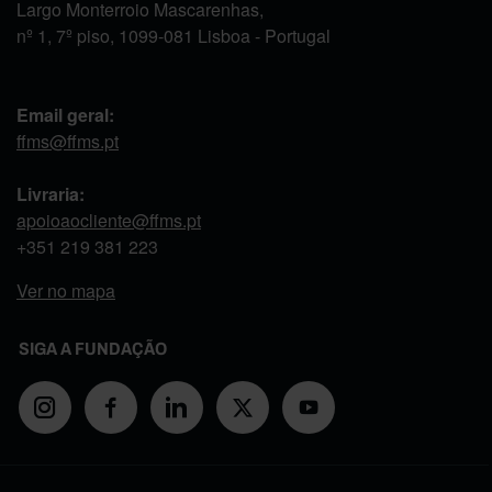
Largo Monterroio Mascarenhas,
nº 1, 7º piso, 1099-081 Lisboa - Portugal
Email geral:
ffms@ffms.pt
Livraria:
apoioaocliente@ffms.pt
+351
219 381 223
Ver no mapa
SIGA A FUNDAÇÃO