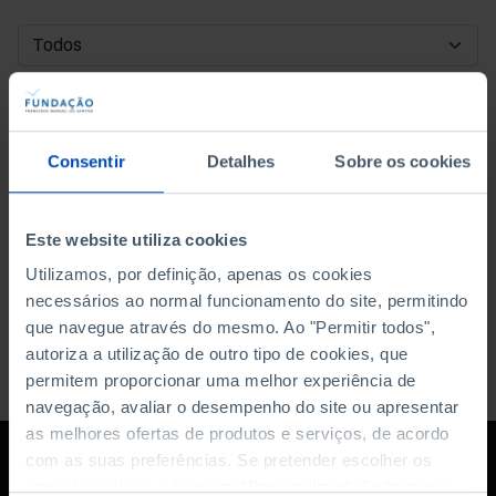
DATA DE INÍCIO
DATA DE FIM
Consentir
Detalhes
Sobre os cookies
ORDENAR POR
Este website utiliza cookies
Utilizamos, por definição, apenas os cookies
necessários ao normal funcionamento do site, permitindo
que navegue através do mesmo. Ao "Permitir todos",
autoriza a utilização de outro tipo de cookies, que
permitem proporcionar uma melhor experiência de
navegação, avaliar o desempenho do site ou apresentar
as melhores ofertas de produtos e serviços, de acordo
com as suas preferências. Se pretender escolher os
tipos de cookies, clique em "Personalizar". Saiba mais