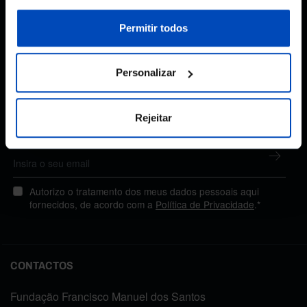
sobre cookies através da gestão de preferências ou da
nossa
Política de Cookies
.
Permitir todos
Subscreva a newsletter
Personalizar
da Fundação
Rejeitar
MANTENHA-SE A PAR
Autorizo o tratamento dos meus dados pessoais aqui
fornecidos, de acordo com a
Política de Privacidade
.*
CONTACTOS
Fundação Francisco Manuel dos Santos