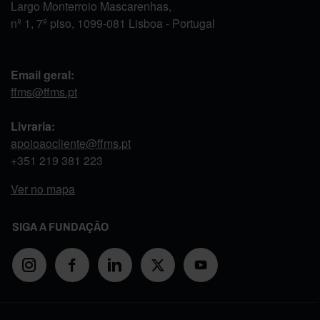
Largo Monterroio Mascarenhas,
nº 1, 7º piso, 1099-081 Lisboa - Portugal
Email geral:
ffms@ffms.pt
Livraria:
apoioaocliente@ffms.pt
+351
219 381 223
Ver no mapa
SIGA A FUNDAÇÃO