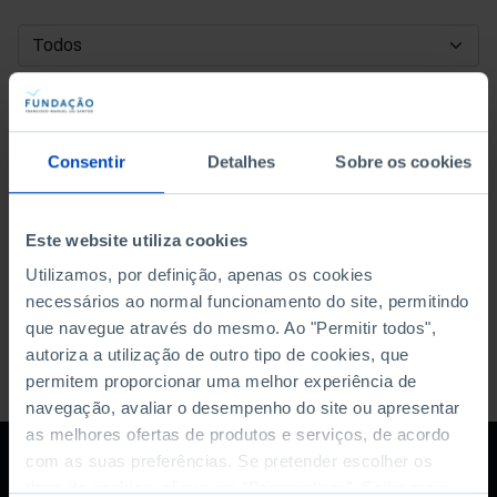
DATA DE INÍCIO
DATA DE FIM
Consentir
Detalhes
Sobre os cookies
ORDENAR POR
Este website utiliza cookies
Utilizamos, por definição, apenas os cookies
necessários ao normal funcionamento do site, permitindo
que navegue através do mesmo. Ao "Permitir todos",
autoriza a utilização de outro tipo de cookies, que
permitem proporcionar uma melhor experiência de
navegação, avaliar o desempenho do site ou apresentar
as melhores ofertas de produtos e serviços, de acordo
com as suas preferências. Se pretender escolher os
tipos de cookies, clique em "Personalizar". Saiba mais