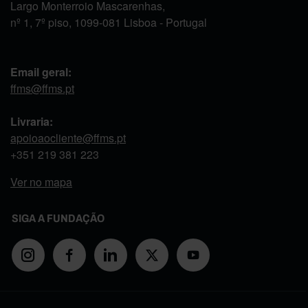
Largo Monterroio Mascarenhas,
nº 1, 7º piso, 1099-081 Lisboa - Portugal
Email geral:
ffms@ffms.pt
Livraria:
apoioaocliente@ffms.pt
+351
219 381 223
Ver no mapa
SIGA A FUNDAÇÃO