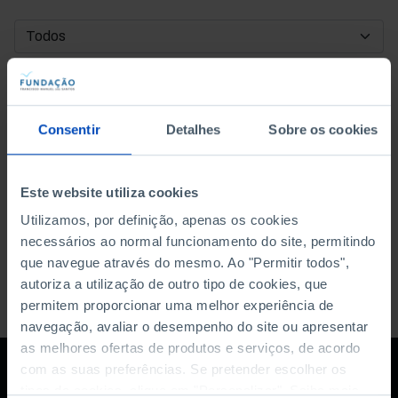
DATA DE INÍCIO
DATA DE FIM
Consentir
Detalhes
Sobre os cookies
ORDENAR POR
Este website utiliza cookies
Utilizamos, por definição, apenas os cookies
necessários ao normal funcionamento do site, permitindo
que navegue através do mesmo. Ao "Permitir todos",
autoriza a utilização de outro tipo de cookies, que
permitem proporcionar uma melhor experiência de
navegação, avaliar o desempenho do site ou apresentar
as melhores ofertas de produtos e serviços, de acordo
com as suas preferências. Se pretender escolher os
tipos de cookies, clique em "Personalizar". Saiba mais