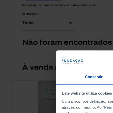
Para pesquisar uma expressão coloque-a entre aspas
SUBTEMAS
TEMAS
Todos
Não foram encontrados 
À venda na Livraria
Consentir
Este website utiliza cookies
Utilizamos, por definição, a
através do mesmo. Ao "Permit