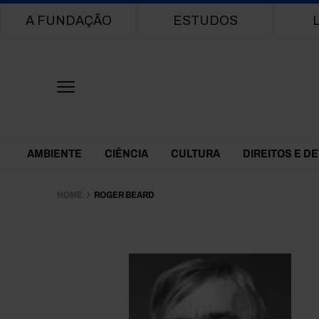
Main navigation
A FUNDAÇÃO
ESTUDOS
Themes Menu
AMBIENTE
CIÊNCIA
CULTURA
DIREITOS E D
HOME
ROGER BEARD