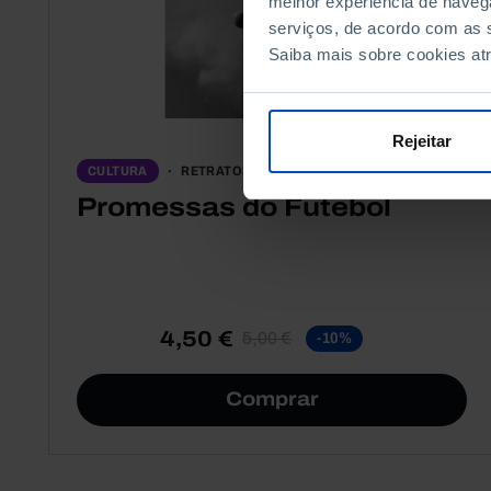
melhor experiência de naveg
serviços, de acordo com as s
Saiba mais sobre cookies at
Rejeitar
RETRATOS
CULTURA
Promessas do Futebol
4,50 €
5,00 €
-10%
Comprar