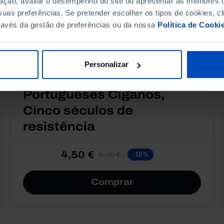
ação, avaliar o desempenho do site ou apresentar as melhores o
uas preferências. Se pretender escolher os tipos de cookies, cl
ravés da gestão de preferências ou da nossa
Política de Cooki
Personalizar
RETRATOS
QUESTÕES SOCIAIS
CULTURA
Portugueses Ciganos,
Cinco séculos de
resistência
4,50 €
5,00 €
-10%
Comprar