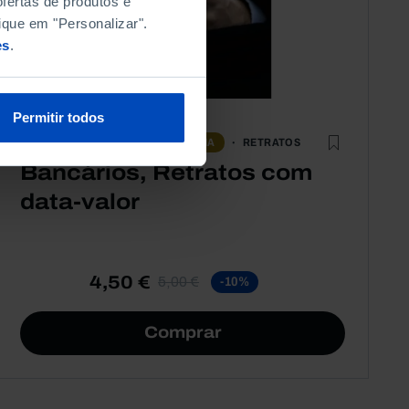
fertas de produtos e
ique em "Personalizar".
es
.
Permitir todos
RETRATOS
QUESTÕES SOCIAIS
ECONOMIA
Bancários, Retratos com
data-valor
4,50 €
5,00 €
-10%
Comprar