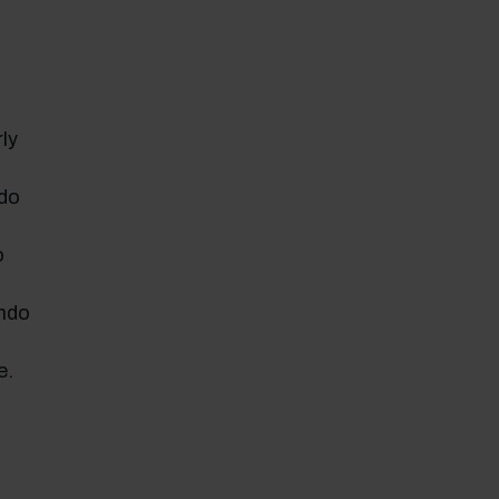
ly
do
o
endo
e.