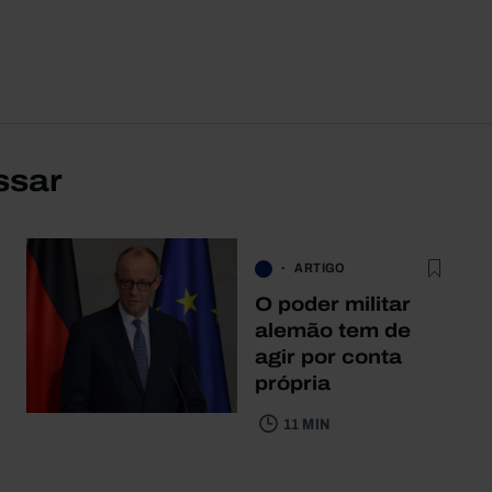
ssar
ARTIGO
O poder militar
alemão tem de
agir por conta
própria
11 MIN