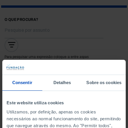
O QUE PROCURA?
Para pesquisar uma expressão coloque-a entre aspas
Não foram encontrados
Consentir
Detalhes
Sobre os cookies
resultados para esta
pesquisa.
Este website utiliza cookies
Utilizamos, por definição, apenas os cookies
necessários ao normal funcionamento do site, permitindo
que navegue através do mesmo. Ao "Permitir todos",