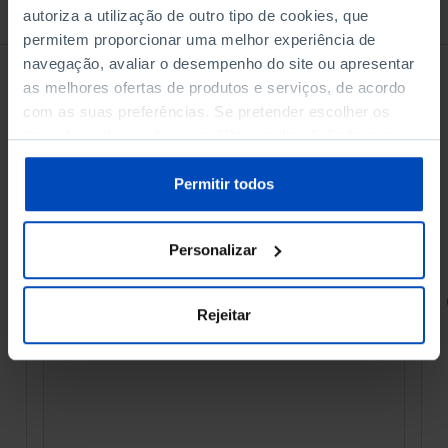
À venda na Livraria
autoriza a utilização de outro tipo de cookies, que
permitem proporcionar uma melhor experiência de
navegação, avaliar o desempenho do site ou apresentar
as melhores ofertas de produtos e serviços, de acordo
com as suas preferências. Se pretender escolher os
tipos de cookies, clique em "Personalizar". Saiba mais
sobre cookies através da gestão de preferências ou da
nossa
Política de Cookies
.
Permitir todos
Personalizar
RETRATOS
Rejeitar
Promessas do Futebol