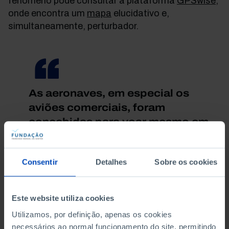
fenómeno pode consultar a plataforma
GPSwise
,
onde encontra um
mapa
elucidativo e,
simultaneamente, perturbador.
As aeronaves, em especial os
aviões comerciais, foram
concebidas para voar mesmo em
cenários de interferência de sinal
de GPS
Consentir
Detalhes
Sobre os cookies
Elisabeth Braw
Este website utiliza cookies
Utilizamos, por definição, apenas os cookies
necessários ao normal funcionamento do site, permitindo