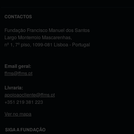
CONTACTOS
Fundação Francisco Manuel dos Santos
Largo Monterroio Mascarenhas,
nº 1, 7º piso, 1099-081 Lisboa - Portugal
Email geral:
ffms@ffms.pt
Livraria:
apoioaocliente@ffms.pt
+351
219 381 223
Ver no mapa
SIGA A FUNDAÇÃO