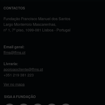
CONTACTOS
Fundação Francisco Manuel dos Santos
Largo Monterroio Mascarenhas,
nº 1, 7º piso, 1099-081 Lisboa - Portugal
Email geral:
ffms@ffms.pt
Livraria:
apoioaocliente@ffms.pt
+351
219 381 223
Ver no mapa
SIGA A FUNDAÇÃO