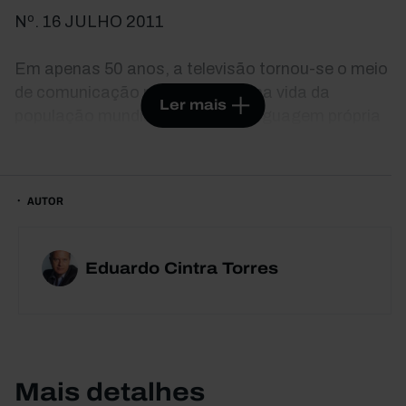
Nº. 16 JULHO 2011
Em apenas 50 anos, a televisão tornou-se o meio
de comunicação mais presente na vida da
Ler mais
população mundial. Criou uma linguagem própria
e venceu pela versatilidade, em modos de
expressão e géneros. As evoluções dos últimos
anos ameaçam o modelo histórico da TV
AUTOR
generalista. O próprio paradigma de televisão
tende a mudar, perdendo os canais e seu fluxo em
importância para os conteúdos concretos. No
Eduardo Cintra Torres
novo mundo da comunicação, informação e
entretenimento, urge um debate nacional sobre o
serviço público de TV e como concretizá-lo:
deverá continuar a cargo de uma empresa que
custa um milhão de euros por dia a contribuintes
Mais detalhes
exaustos? Este ensaio faz um ponto de situação