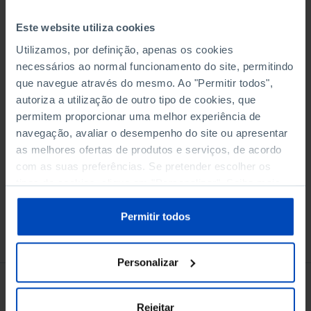
Este website utiliza cookies
Utilizamos, por definição, apenas os cookies
necessários ao normal funcionamento do site, permitindo
Adicionar ao cesto
que navegue através do mesmo. Ao "Permitir todos",
autoriza a utilização de outro tipo de cookies, que
permitem proporcionar uma melhor experiência de
eBook
navegação, avaliar o desempenho do site ou apresentar
as melhores ofertas de produtos e serviços, de acordo
com as suas preferências. Se pretender escolher os
tipos de cookies, clique em "Personalizar". Saiba mais
sobre cookies através da gestão de preferências ou da
nossa
Política de Cookies
.
Permitir todos
Conheça também
Personalizar
Rejeitar