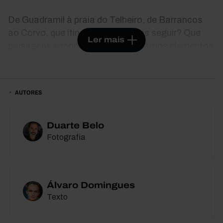
De Guadramil à praia do Telheiro, de Barrancos
ao Corvo, que itinerários podemos seguir? Que
Ler mais
paisagens encontramos? Procurámos elementos
estruturais do território português, mas também a
celeridade das transformações atuais.
Sobrepusemos uma quadrícula ao mapa de
AUTORES
Portugal e a cada um dos retângulos atribuímos
uma fotografia. São 141 imagens e outros tantos
textos em demanda de uma identidade tantas
Duarte Belo
vezes convocada, mas afinal esquiva,
Fotografia
multiplicada por muitos imaginários,
acontecimentos e ficções. O país é pequeno,
antigo e feito de uma única nação. A unidade é um
Álvaro Domingues
engano ou não seja a serra do Gerês um dos
Texto
pontos de maior pluviosidade da Europa e a
margem esquerda do Guadiana o mais árido. Da