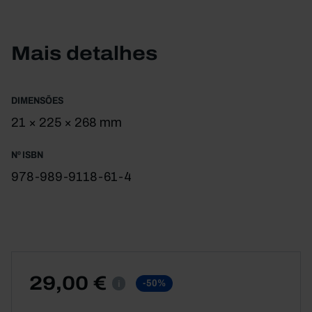
gente temos notícias das misturas que houve, no
passado, como hoje, os que chegam e os que
emigram. A geografia e o tempo vão deixando um
Mais detalhes
mosaico de registos, ora acentuando
permanências que se perdem no tempo geológico
e na raiz de tradições antigas, ora surpreendendo-
DIMENSÕES
nos com novidades do mundo global, muito para
21 × 225 × 268 mm
além da Taprobana.
Nº ISBN
Livro recomendado pelo Plano Nacional de
978-989-9118-61-4
Leitura.
29,00 €
-50%
i