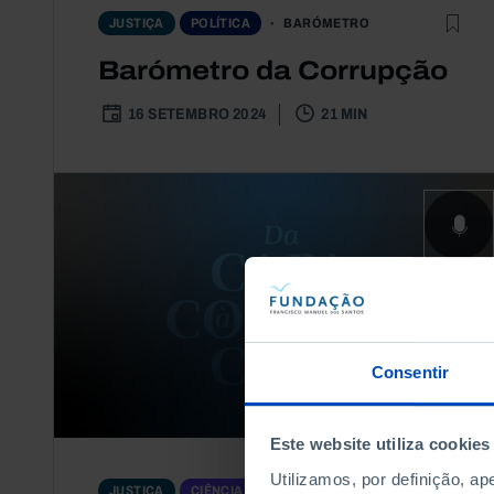
BARÓMETRO
JUSTIÇA
POLÍTICA
Barómetro da Corrupção
16 SETEMBRO 2024
21 MIN
Consentir
Este website utiliza cookies
Utilizamos, por definição, a
PODCAST
JUSTIÇA
CIÊNCIA