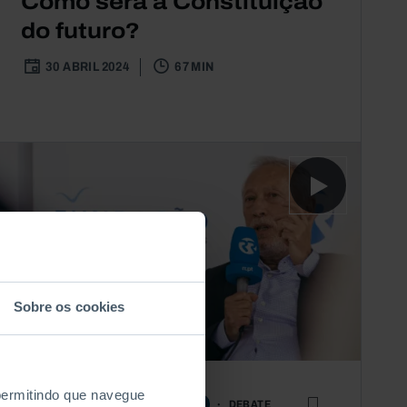
Como será a Constituição
do futuro?
30 ABRIL 2024
67 MIN
Sobre os cookies
 permitindo que navegue
DEBATE
QUESTÕES SOCIAIS
JUSTIÇA