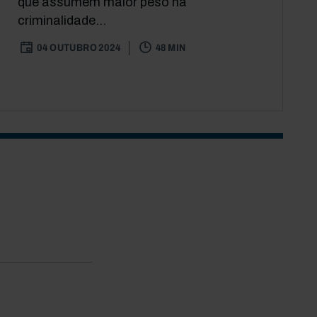
que assumem maior peso na
criminalidade...
04 OUTUBRO 2024
48 MIN