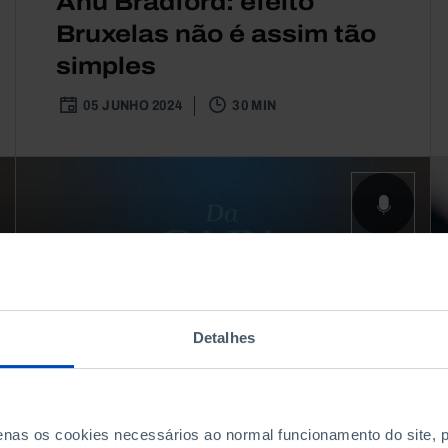
Anu Bradford: efeito
Bruxelas não é assim tão
simples
05 JUNHO 2024
30 MIN
Detalhes
penas os cookies necessários ao normal funcionamento do site,
PODCAST
JUSTIÇA
POLÍTICA