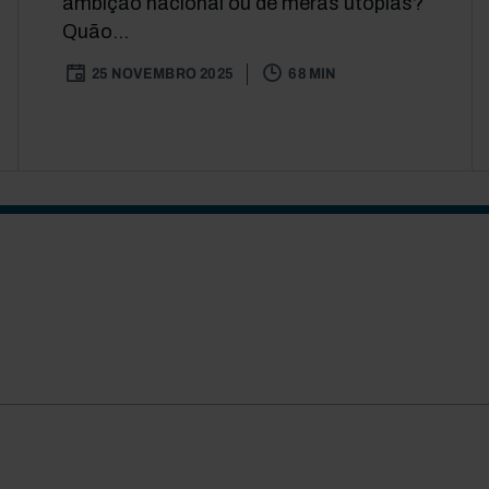
ambição nacional ou de meras utopias?
Quão...
25 NOVEMBRO 2025
68 MIN