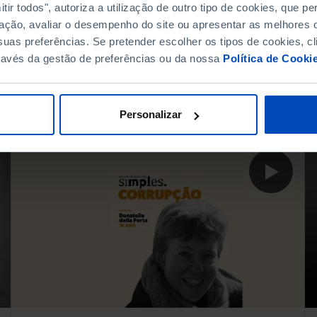
ir todos", autoriza a utilização de outro tipo de cookies, que 
ação, avaliar o desempenho do site ou apresentar as melhores o
O que tem feito a justiça
uas preferências. Se pretender escolher os tipos de cookies, cl
pela Democracia em
ravés da gestão de preferências ou da nossa
Política de Cooki
Portugal?
02 JANEIRO 2024
57 MIN
Personalizar