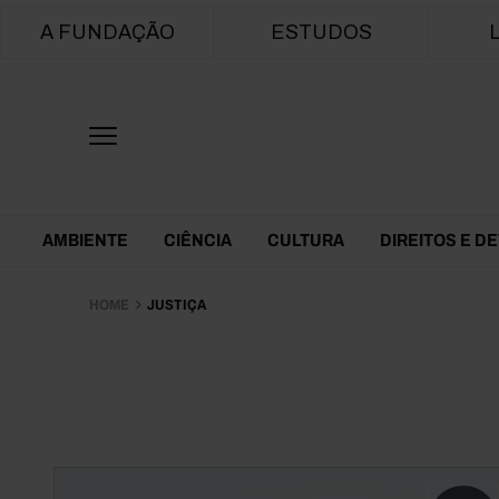
Main navigation
A FUNDAÇÃO
ESTUDOS
Themes Menu
AMBIENTE
CIÊNCIA
CULTURA
DIREITOS E D
HOME
JUSTIÇA