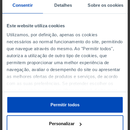
Consentir
Detalhes
Sobre os cookies
pistas para reflexão
Neste pequeno texto de opinião apresento de
forma breve as três principais fontes da
Este website utiliza cookies
corrupção em Portugal: o imobilismo
Utilizamos, por definição, apenas os cookies
institucional, o tribalismo político e o défice de
necessários ao normal funcionamento do site, permitindo
colaboração no seio da sociedade civil.
que navegue através do mesmo. Ao "Permitir todos",
autoriza a utilização de outro tipo de cookies, que
permitem proporcionar uma melhor experiência de
navegação, avaliar o desempenho do site ou apresentar
Imobilismo Institucional
as melhores ofertas de produtos e serviços, de acordo
Amplamente fundamentado no meu livro sobre a
com as suas preferências. Se pretender escolher os
Reforma do Sistema Parlamentar em Portugal
e
tipos de cookies, clique em "Personalizar". Saiba mais
claramente ilustrado pela avaliação do GRECO, o
sobre cookies através da gestão de preferências ou da
legislador nacional (líderes partidários) recusa-se,
nossa
Política de Cookies
.
Permitir todos
pura e simplesmente, a prevenir e combater de
forma frontal a corrupção em Portugal. Em vez
Personalizar
de inovação institucional para combater a causa