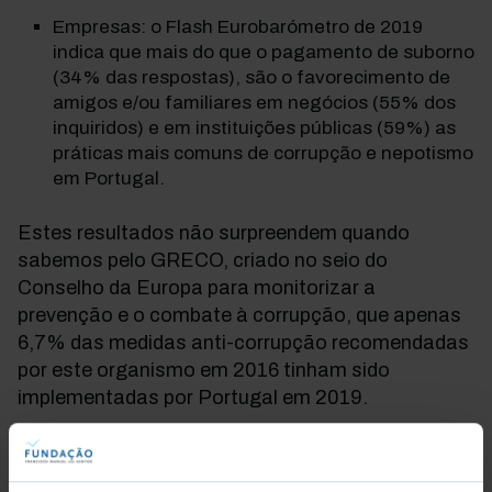
Empresas: o Flash Eurobarómetro de 2019
indica que mais do que o pagamento de suborno
(34% das respostas), são o favorecimento de
amigos e/ou familiares em negócios (55% dos
inquiridos) e em instituições públicas (59%) as
práticas mais comuns de corrupção e nepotismo
em Portugal.
Estes resultados não surpreendem quando
sabemos pelo GRECO, criado no seio do
Conselho da Europa para monitorizar a
prevenção e o combate à corrupção, que apenas
6,7% das medidas anti-corrupção recomendadas
por este organismo em 2016 tinham sido
implementadas por Portugal em 2019.
Fontes da Corrupção em Portugal: algumas