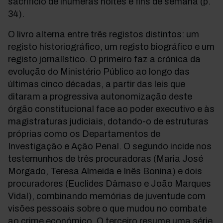
sacrifício de inúmeras noites e fins de semana (p.
34).
O livro alterna entre três registos distintos: um
registo historiográfico, um registo biográfico e um
registo jornalístico. O primeiro faz a crónica da
evolução do Ministério Público ao longo das
últimas cinco décadas, a partir das leis que
ditaram a progressiva autonomização deste
órgão constitucional face ao poder executivo e às
magistraturas judiciais, dotando-o de estruturas
próprias como os Departamentos de
Investigação e Ação Penal. O segundo incide nos
testemunhos de três procuradoras (Maria José
Morgado, Teresa Almeida e Inês Bonina) e dois
procuradores (Euclides Dâmaso e João Marques
Vidal), combinando memórias de juventude com
visões pessoais sobre o que mudou no combate
ao crime económico. O terceiro resume uma série