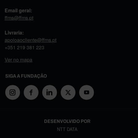
Email geral:
ffms@ffms.pt
Livraria:
apoioaocliente@ffms.pt
+351
219 381 223
Ver no mapa
SIGA A FUNDAÇÃO
DESENVOLVIDO POR
NTT DATA