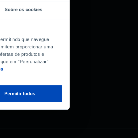
Sobre os cookies
 permitindo que navegue
permitem proporcionar uma
fertas de produtos e
ique em "Personalizar".
es
.
Permitir todos