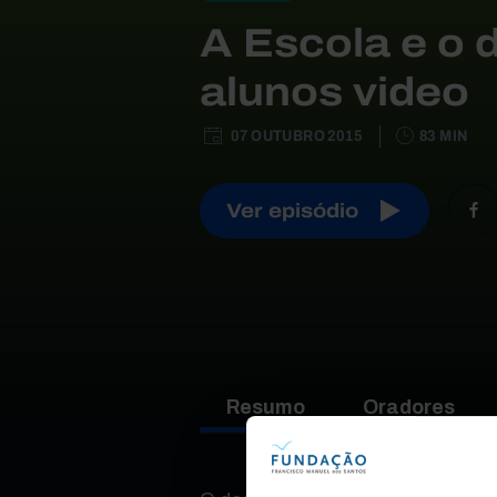
A Escola e o
alunos video
07 OUTUBRO 2015
83 MIN
Ver episódio
Resumo
Oradores