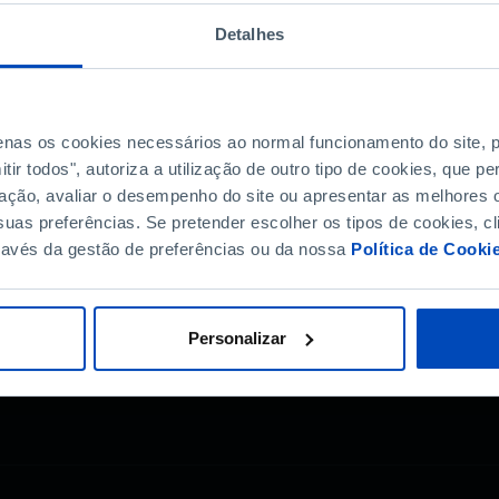
a preocupação de
a todos os
Detalhes
s, pais, escolas e, em
ís. Que notas têm os
mo se compara
ual o papel da escola
penas os cookies necessários ao normal funcionamento do site,
ir todos", autoriza a utilização de outro tipo de cookies, que 
ação, avaliar o desempenho do site ou apresentar as melhores o
uas preferências. Se pretender escolher os tipos de cookies, cl
ravés da gestão de preferências ou da nossa
Política de Cooki
?
Personalizar