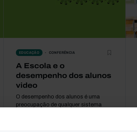
CONFERÊNCIA
EDUCAÇÃO
A Escola e o
desempenho dos alunos
video
O desempenho dos alunos é uma
preocupação de qualquer sistema
educativo, para todos os
interessados: alunos, professores,
pais, escolas e, em última...