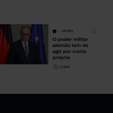
ARTIGO
O poder militar
alemão tem de
agir por conta
própria
11 MIN