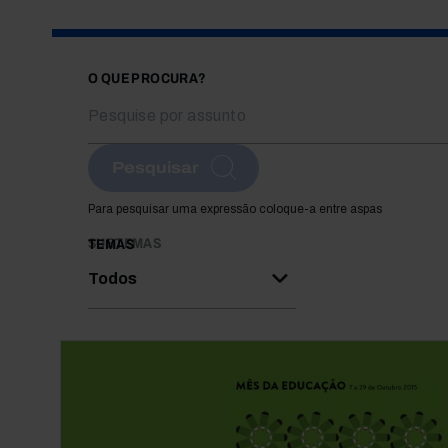
O QUE PROCURA?
Pesquisar
Para pesquisar uma expressão coloque-a entre aspas
SUBTEMAS
TEMAS
Todos