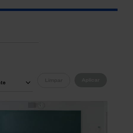
R
Aplicar
Limpar
nte