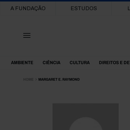
Main navigation
A FUNDAÇÃO
ESTUDOS
Themes Menu
AMBIENTE
CIÊNCIA
CULTURA
DIREITOS E D
HOME
MARGARET E. RAYMOND