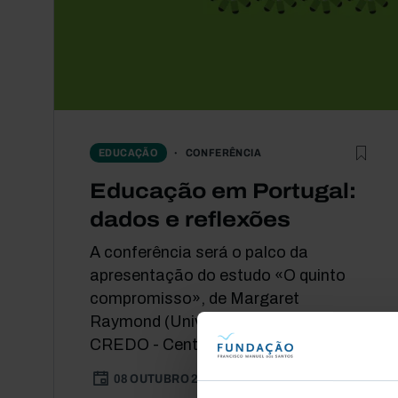
CONFERÊNCIA
EDUCAÇÃO
Educação em Portugal:
dados e reflexões
A conferência será o palco da
apresentação do estudo «O quinto
compromisso», de Margaret
Raymond (Universidade de Stanford e
CREDO - Center for...
08 OUTUBRO 2015
92 MIN