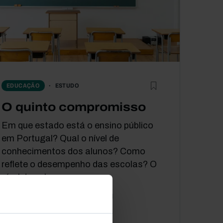
ESTUDO
EDUCAÇÃO
O quinto compromisso
Em que estado está o ensino público
em Portugal? Qual o nível de
conhecimentos dos alunos? Como
reflete o desempenho das escolas? O
nível de pobreza...
01 JANEIRO 2015
2 MIN