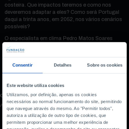
costeira. Que impactos teremos e como nos
deveremos adaptar a eles? Como será Portugal
daqui a trinta anos, em 2052, nos vários cenários
possíveis?
O especialista em clima Pedro Matos Soares
explica como podemos perspetivar o futuro e
mitigar os efeitos das alterações climáticas no
país, nesta entrevista a Pedro Pinto, do ciclo do
Consentir
Detalhes
Sobre os cookies
Mês da Ciência e da Educação.
Este website utiliza cookies
Utilizamos, por definição, apenas os cookies
Como avalia este conteúdo?
necessários ao normal funcionamento do site, permitindo
A sua opinião é importante.
que navegue através do mesmo. Ao "Permitir todos",
autoriza a utilização de outro tipo de cookies, que
permitem proporcionar uma melhor experiência de