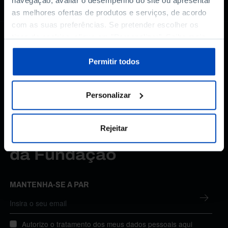
navegação, avaliar o desempenho do site ou apresentar
as melhores ofertas de produtos e serviços, de acordo
com as suas preferências. Se pretender escolher os
tipos de cookies, clique em "Personalizar". Saiba mais
sobre cookies através da gestão de preferências ou da
nossa
Política de Cookies
.
Permitir todos
Personalizar
Rejeitar
Subscreva a newsletter
da Fundação
MANTENHA-SE A PAR
Autorizo o tratamento dos meus dados pessoais aqui