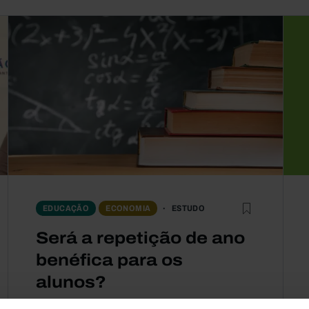
ESTUDO
EDUCAÇÃO
ECONOMIA
Será a repetição de ano
benéfica para os
alunos?
Haverá algum benefício em reter