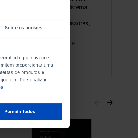
preocupação de qualquer sistema
educativo, para todos os
interessados: alunos, professores,
Sobre os cookies
pais, escolas e, em última...
07 OUTUBRO 2015
83 MIN
 permitindo que navegue
permitem proporcionar uma
fertas de produtos e
ique em "Personalizar".
es
.
Permitir todos