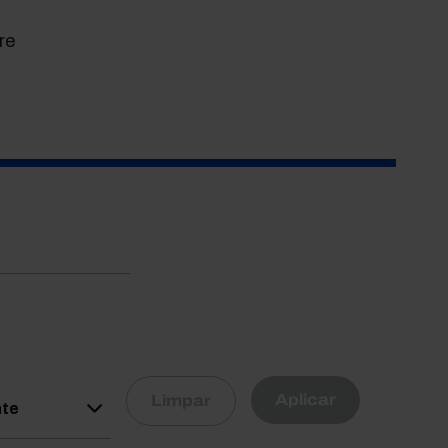
re
R
Aplicar
Limpar
nte