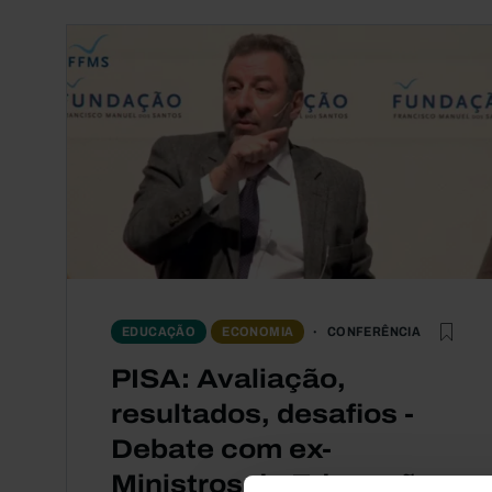
CONFERÊNCIA
EDUCAÇÃO
ECONOMIA
PISA: Avaliação,
resultados, desafios -
Debate com ex-
Ministros da Educação