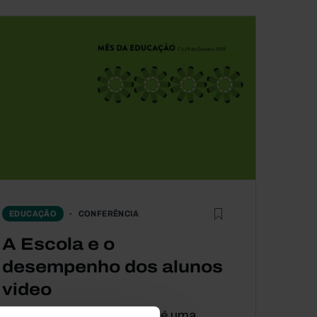
CONFERÊNCIA
EDUCAÇÃO
A Escola e o
desempenho dos alunos
video
O desempenho dos alunos é uma