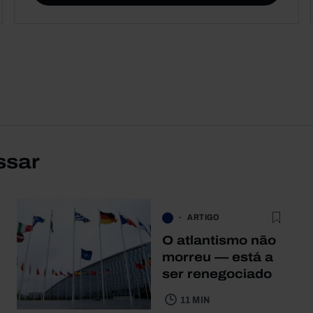
ssar
ARTIGO
O atlantismo não
morreu — está a
ser renegociado
11 MIN