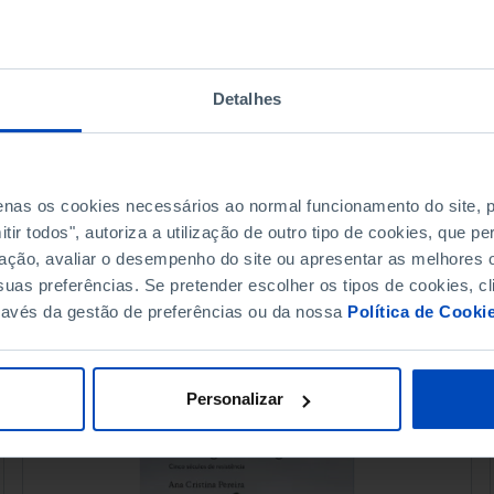
alunos com mau desempenho
escolar? Para os alunos que ficaram
retidos, como é que os seus
Detalhes
resultados académicos se...
26 OUTUBRO 2016
3 MIN
penas os cookies necessários ao normal funcionamento do site,
ir todos", autoriza a utilização de outro tipo de cookies, que 
ação, avaliar o desempenho do site ou apresentar as melhores o
uas preferências. Se pretender escolher os tipos de cookies, cl
ravés da gestão de preferências ou da nossa
Política de Cooki
Personalizar