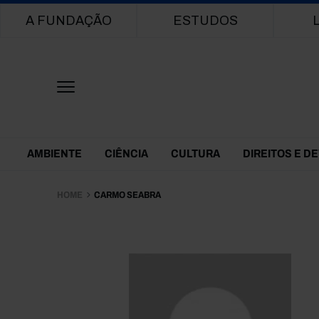
Main navigation
A FUNDAÇÃO
ESTUDOS
Themes Menu
AMBIENTE
CIÊNCIA
CULTURA
DIREITOS E D
HOME
CARMO SEABRA