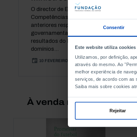
O director de Educação e
Competências da OCDE junta-se a
anteriores responsáveis
Consentir
governamentais para debater os
resultados do PISA nos vários
Este website utiliza cookies
domínios...
Utilizamos, por definição, a
10 FEVEREIRO 2017
102 MIN
através do mesmo. Ao "Permit
melhor experiência de naveg
serviços, de acordo com as s
Saiba mais sobre cookies at
À venda na Livraria
Rejeitar