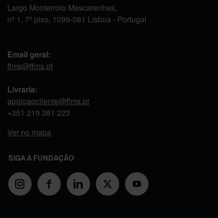
Largo Monterroio Mascarenhas,
nº 1, 7º piso, 1099-081 Lisboa - Portugal
Email geral:
ffms@ffms.pt
Livraria:
apoioaocliente@ffms.pt
+351
219 381 223
Ver no mapa
SIGA A FUNDAÇÃO