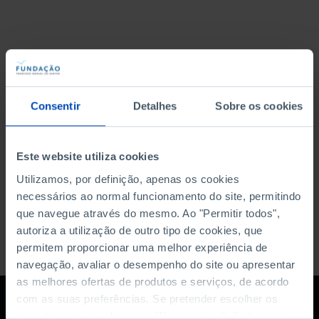
Ainda não tem nenhuma
pesquisa realizada
Consentir
Detalhes
Sobre os cookies
Inicie aqui uma nova pesquisa para ver aqui os
resultados.
Este website utiliza cookies
Utilizamos, por definição, apenas os cookies
necessários ao normal funcionamento do site, permitindo
que navegue através do mesmo. Ao "Permitir todos",
Glossário
autoriza a utilização de outro tipo de cookies, que
permitem proporcionar uma melhor experiência de
navegação, avaliar o desempenho do site ou apresentar
as melhores ofertas de produtos e serviços, de acordo
com as suas preferências. Se pretender escolher os
tipos de cookies, clique em "Personalizar". Saiba mais