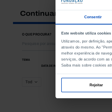
Continuar a pesquisar
Consentir
Este website utiliza cookies
O QUE PROCURA?
Utilizamos, por definição, a
através do mesmo. Ao "Permit
melhor experiência de naveg
serviços, de acordo com as s
TEMA
Saiba mais sobre cookies at
DATA DE INÍCIO
Rejeitar