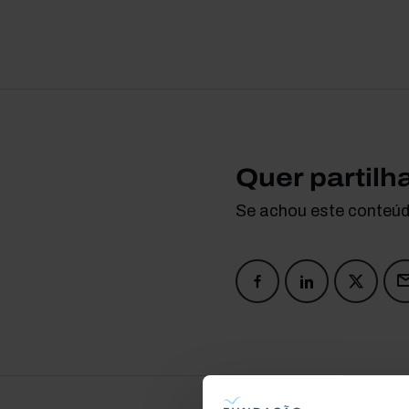
Quer partilh
Se achou este conteúdo