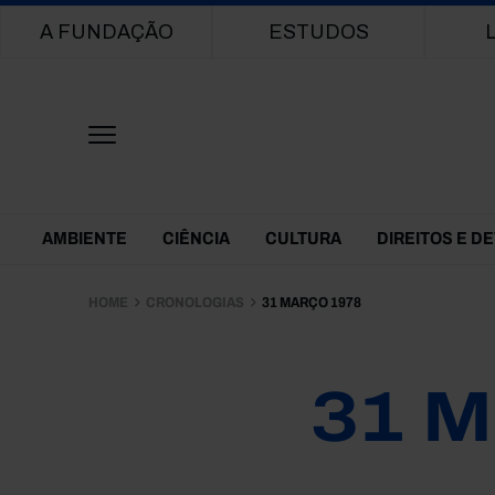
Main navigation
A FUNDAÇÃO
ESTUDOS
Themes Menu
AMBIENTE
CIÊNCIA
CULTURA
DIREITOS E D
HOME
CRONOLOGIAS
31 MARÇO 1978
31 M