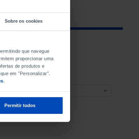
Sobre os cookies
 permitindo que navegue
permitem proporcionar uma
fertas de produtos e
ique em "Personalizar".
es
.
ORDENAR POR
Permitir todos