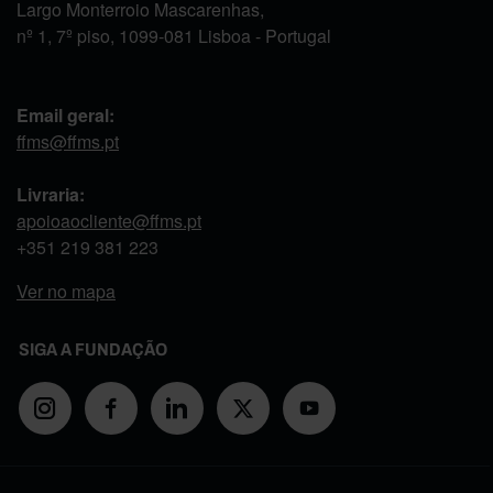
Largo Monterroio Mascarenhas,
nº 1, 7º piso, 1099-081 Lisboa - Portugal
Email geral:
ffms@ffms.pt
Livraria:
apoioaocliente@ffms.pt
+351
219 381 223
Ver no mapa
SIGA A FUNDAÇÃO