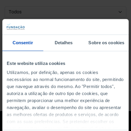
DATA DE INÍCIO
DATA DE FIM
Consentir
Detalhes
Sobre os cookies
ORDENAR POR
Este website utiliza cookies
Utilizamos, por definição, apenas os cookies
necessários ao normal funcionamento do site, permitindo
que navegue através do mesmo. Ao "Permitir todos",
autoriza a utilização de outro tipo de cookies, que
permitem proporcionar uma melhor experiência de
navegação, avaliar o desempenho do site ou apresentar
as melhores ofertas de produtos e serviços, de acordo
com as suas preferências. Se pretender escolher os
tipos de cookies, clique em "Personalizar". Saiba mais