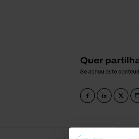
Quer partilh
Se achou este conteúdo