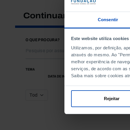
Continuar a pesquisar
Consentir
Este website utiliza cookies
O QUE PROCURA?
Utilizamos, por definição, a
através do mesmo. Ao "Permit
melhor experiência de naveg
serviços, de acordo com as s
TEMA
Saiba mais sobre cookies at
DATA DE INÍCIO
Rejeitar