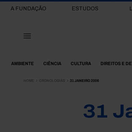
Main navigation
A FUNDAÇÃO
ESTUDOS
Themes Menu
AMBIENTE
CIÊNCIA
CULTURA
DIREITOS E D
HOME
CRONOLOGIAS
31 JANEIRO 2006
31 J