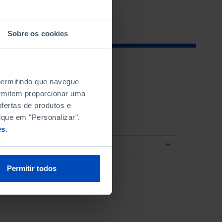
Sobre os cookies
 permitindo que navegue
permitem proporcionar uma
fertas de produtos e
ique em "Personalizar".
es
.
ORDENAR POR
Permitir todos