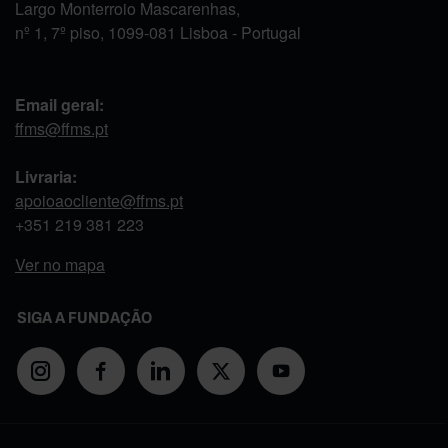
Largo Monterroio Mascarenhas,
nº 1, 7º piso, 1099-081 Lisboa - Portugal
Email geral:
ffms@ffms.pt
Livraria:
apoioaocliente@ffms.pt
+351
219 381 223
Ver no mapa
SIGA A FUNDAÇÃO