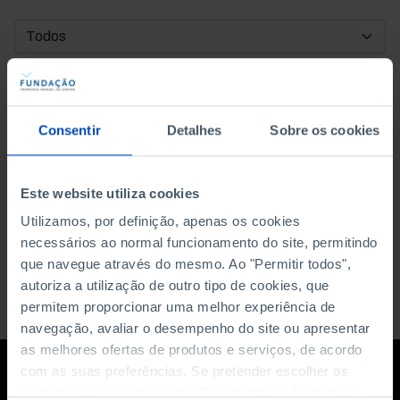
DATA DE INÍCIO
DATA DE FIM
Consentir
Detalhes
Sobre os cookies
ORDENAR POR
Este website utiliza cookies
Utilizamos, por definição, apenas os cookies
necessários ao normal funcionamento do site, permitindo
que navegue através do mesmo. Ao "Permitir todos",
autoriza a utilização de outro tipo de cookies, que
permitem proporcionar uma melhor experiência de
navegação, avaliar o desempenho do site ou apresentar
as melhores ofertas de produtos e serviços, de acordo
com as suas preferências. Se pretender escolher os
tipos de cookies, clique em "Personalizar". Saiba mais