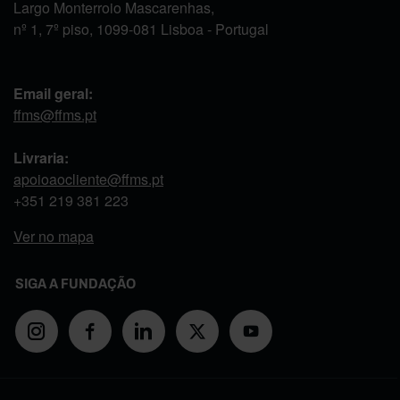
Largo Monterroio Mascarenhas,
nº 1, 7º piso, 1099-081 Lisboa - Portugal
Email geral:
ffms@ffms.pt
Livraria:
apoioaocliente@ffms.pt
+351
219 381 223
Ver no mapa
SIGA A FUNDAÇÃO