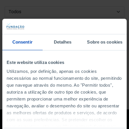
DATA DE INÍCIO
DATA DE FIM
Consentir
Detalhes
Sobre os cookies
ORDENAR POR
Este website utiliza cookies
Utilizamos, por definição, apenas os cookies
necessários ao normal funcionamento do site, permitindo
que navegue através do mesmo. Ao "Permitir todos",
autoriza a utilização de outro tipo de cookies, que
permitem proporcionar uma melhor experiência de
navegação, avaliar o desempenho do site ou apresentar
as melhores ofertas de produtos e serviços, de acordo
com as suas preferências. Se pretender escolher os
tipos de cookies, clique em "Personalizar". Saiba mais