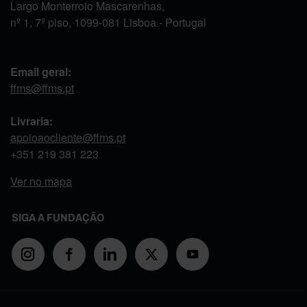
Largo Monterroio Mascarenhas,
nº 1, 7º piso, 1099-081 Lisboa - Portugal
Email geral:
ffms@ffms.pt
Livraria:
apoioaocliente@ffms.pt
+351
219 381 223
Ver no mapa
SIGA A FUNDAÇÃO