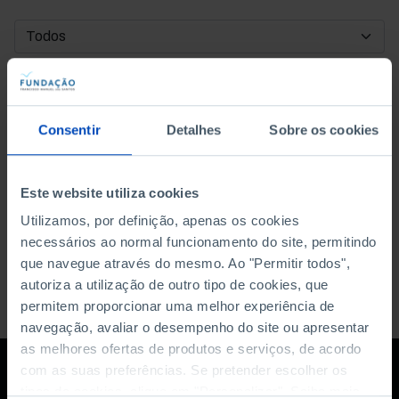
DATA DE INÍCIO
DATA DE FIM
Consentir
Detalhes
Sobre os cookies
ORDENAR POR
Este website utiliza cookies
Utilizamos, por definição, apenas os cookies
necessários ao normal funcionamento do site, permitindo
que navegue através do mesmo. Ao "Permitir todos",
autoriza a utilização de outro tipo de cookies, que
permitem proporcionar uma melhor experiência de
navegação, avaliar o desempenho do site ou apresentar
as melhores ofertas de produtos e serviços, de acordo
com as suas preferências. Se pretender escolher os
tipos de cookies, clique em "Personalizar". Saiba mais