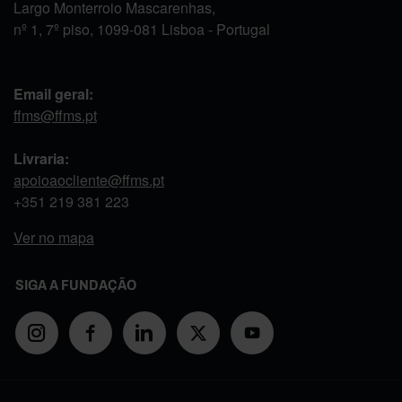
Largo Monterroio Mascarenhas,
nº 1, 7º piso, 1099-081 Lisboa - Portugal
Email geral:
ffms@ffms.pt
Livraria:
apoioaocliente@ffms.pt
+351
219 381 223
Ver no mapa
SIGA A FUNDAÇÃO