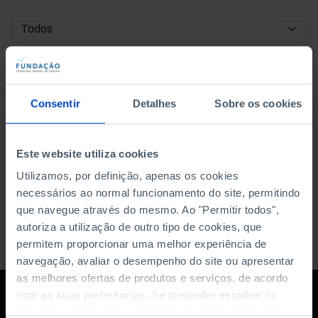
DATA DE INÍCIO
DATA DE FIM
Consentir
Detalhes
Sobre os cookies
ORDENAR POR
Este website utiliza cookies
Utilizamos, por definição, apenas os cookies
necessários ao normal funcionamento do site, permitindo
que navegue através do mesmo. Ao "Permitir todos",
autoriza a utilização de outro tipo de cookies, que
permitem proporcionar uma melhor experiência de
navegação, avaliar o desempenho do site ou apresentar
as melhores ofertas de produtos e serviços, de acordo
com as suas preferências. Se pretender escolher os
tipos de cookies, clique em "Personalizar". Saiba mais