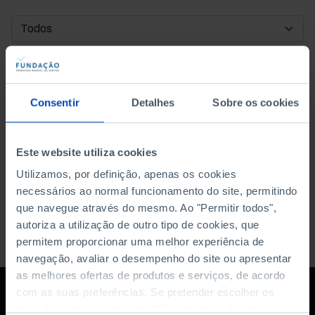
DATA DE INÍCIO
DATA DE FIM
Consentir
Detalhes
Sobre os cookies
ORDENAR POR
Este website utiliza cookies
Utilizamos, por definição, apenas os cookies
necessários ao normal funcionamento do site, permitindo
que navegue através do mesmo. Ao "Permitir todos",
autoriza a utilização de outro tipo de cookies, que
permitem proporcionar uma melhor experiência de
navegação, avaliar o desempenho do site ou apresentar
as melhores ofertas de produtos e serviços, de acordo
com as suas preferências. Se pretender escolher os
tipos de cookies, clique em "Personalizar". Saiba mais