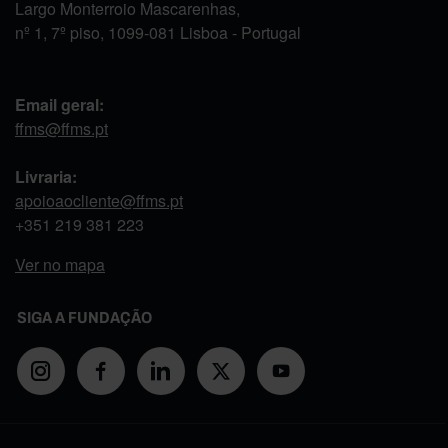
Largo Monterroio Mascarenhas,
nº 1, 7º piso, 1099-081 Lisboa - Portugal
Email geral:
ffms@ffms.pt
Livraria:
apoioaocliente@ffms.pt
+351
219 381 223
Ver no mapa
SIGA A FUNDAÇÃO