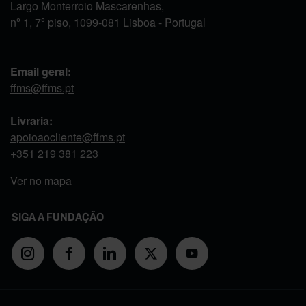
Largo Monterroio Mascarenhas,
nº 1, 7º piso, 1099-081 Lisboa - Portugal
Email geral:
ffms@ffms.pt
Livraria:
apoioaocliente@ffms.pt
+351
219 381 223
Ver no mapa
SIGA A FUNDAÇÃO