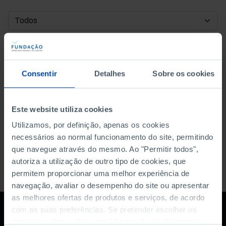
DATA DE INÍCIO
DATA DE FIM
Consentir
Detalhes
Sobre os cookies
ORDENAR POR
Este website utiliza cookies
Utilizamos, por definição, apenas os cookies
necessários ao normal funcionamento do site, permitindo
que navegue através do mesmo. Ao "Permitir todos",
autoriza a utilização de outro tipo de cookies, que
permitem proporcionar uma melhor experiência de
navegação, avaliar o desempenho do site ou apresentar
as melhores ofertas de produtos e serviços, de acordo
com as suas preferências. Se pretender escolher os
tipos de cookies, clique em "Personalizar". Saiba mais