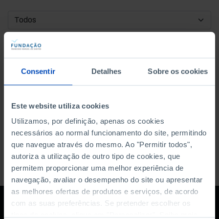
DATA DE INÍCIO
DATA DE FIM
Consentir
Detalhes
Sobre os cookies
ORDENAR POR
Este website utiliza cookies
Utilizamos, por definição, apenas os cookies
necessários ao normal funcionamento do site, permitindo
que navegue através do mesmo. Ao "Permitir todos",
autoriza a utilização de outro tipo de cookies, que
permitem proporcionar uma melhor experiência de
navegação, avaliar o desempenho do site ou apresentar
as melhores ofertas de produtos e serviços, de acordo
com as suas preferências. Se pretender escolher os
tipos de cookies, clique em "Personalizar". Saiba mais