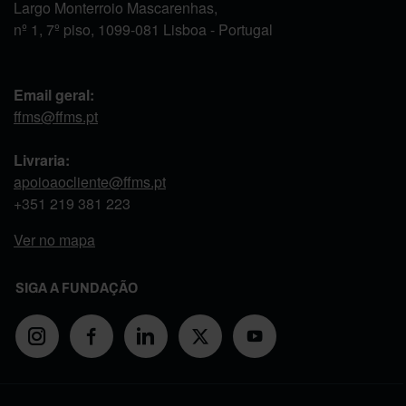
Largo Monterroio Mascarenhas,
nº 1, 7º piso, 1099-081 Lisboa - Portugal
Email geral:
ffms@ffms.pt
Livraria:
apoioaocliente@ffms.pt
+351
219 381 223
Ver no mapa
SIGA A FUNDAÇÃO