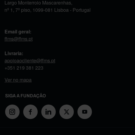
Largo Monterroio Mascarenhas,
nº 1, 7º piso, 1099-081 Lisboa - Portugal
Email geral:
ffms@ffms.pt
Livraria:
apoioaocliente@ffms.pt
+351
219 381 223
Ver no mapa
SIGA A FUNDAÇÃO