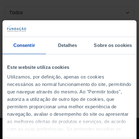
DATA DE INÍCIO
DATA DE FIM
Consentir
Detalhes
Sobre os cookies
ORDENAR POR
Este website utiliza cookies
Utilizamos, por definição, apenas os cookies
necessários ao normal funcionamento do site, permitindo
que navegue através do mesmo. Ao "Permitir todos",
autoriza a utilização de outro tipo de cookies, que
permitem proporcionar uma melhor experiência de
navegação, avaliar o desempenho do site ou apresentar
as melhores ofertas de produtos e serviços, de acordo
com as suas preferências. Se pretender escolher os
tipos de cookies, clique em "Personalizar". Saiba mais