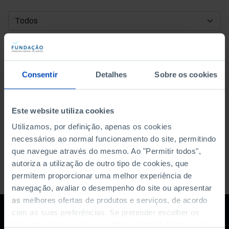
DATA DE INÍCIO
DATA DE FIM
Consentir
Detalhes
Sobre os cookies
ORDENAR POR
Este website utiliza cookies
Utilizamos, por definição, apenas os cookies
necessários ao normal funcionamento do site, permitindo
que navegue através do mesmo. Ao "Permitir todos",
autoriza a utilização de outro tipo de cookies, que
permitem proporcionar uma melhor experiência de
navegação, avaliar o desempenho do site ou apresentar
as melhores ofertas de produtos e serviços, de acordo
com as suas preferências. Se pretender escolher os
tipos de cookies, clique em "Personalizar". Saiba mais