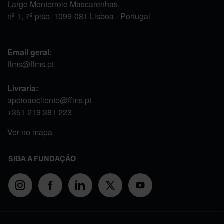
Largo Monterroio Mascarenhas,
nº 1, 7º piso, 1099-081 Lisboa - Portugal
Email geral:
ffms@ffms.pt
Livraria:
apoioaocliente@ffms.pt
+351
219 381 223
Ver no mapa
SIGA A FUNDAÇÃO