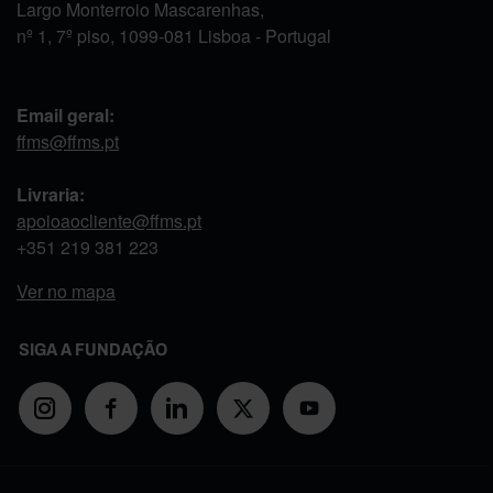
Largo Monterroio Mascarenhas,
nº 1, 7º piso, 1099-081 Lisboa - Portugal
Email geral:
ffms@ffms.pt
Livraria:
apoioaocliente@ffms.pt
+351
219 381 223
Ver no mapa
SIGA A FUNDAÇÃO