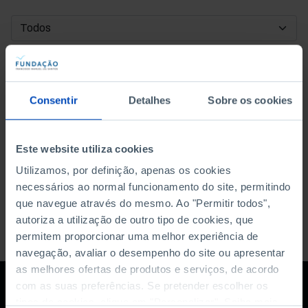
DATA DE INÍCIO
DATA DE FIM
Consentir
Detalhes
Sobre os cookies
ORDENAR POR
Este website utiliza cookies
Utilizamos, por definição, apenas os cookies
necessários ao normal funcionamento do site, permitindo
que navegue através do mesmo. Ao "Permitir todos",
autoriza a utilização de outro tipo de cookies, que
permitem proporcionar uma melhor experiência de
navegação, avaliar o desempenho do site ou apresentar
as melhores ofertas de produtos e serviços, de acordo
com as suas preferências. Se pretender escolher os
tipos de cookies, clique em "Personalizar". Saiba mais